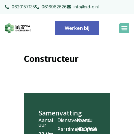
0620157135
0616962626
info@sd-e.nl
Werken bij
Constructeur
Samenvatting
Aantal
Dienstverband
Niveau
uur
Parttime/fulltime
HBO/WO