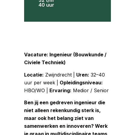
32 t/m
40 uur
Vacature: Ingenieur (Bouwkunde /
Civiele Techniek)
Locatie:
Zwijndrecht |
Uren:
32–40
uur per week |
Opleidingsniveau:
HBO/WO |
Ervaring:
Medior / Senior
Ben jij een gedreven ingenieur die
niet alleen rekenkundig sterk is,
maar ook het belang ziet van
samenwerken en innoveren? Werk
je graag in multidisciplinaire teams