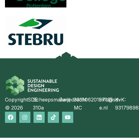
Copyright
SDE
Scheepsmakerij
Zwijndrecht
3331
0620157135
info@sd-
KvK:
© 2026
310a
MC
e.nl
93179898